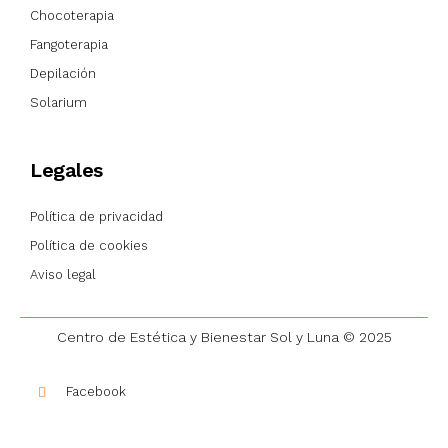
Chocoterapia
Fangoterapia
Depilación
Solarium
Legales
Política de privacidad
Política de cookies
Aviso legal
Centro de Estética y Bienestar Sol y Luna © 2025
Facebook