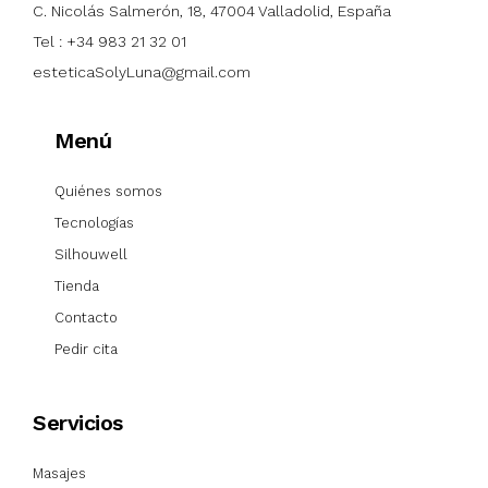
C. Nicolás Salmerón, 18, 47004 Valladolid, España
Tel :
+34 983 21 32 01
esteticaSolyLuna@gmail.com
Menú
Quiénes somos
Tecnologías
Silhouwell
Tienda
Contacto
Pedir cita
Servicios
Masajes