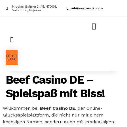
Nicolás Salmerón,18, 47004,
Teléfono: 983 213 201
Valladolid, España
PEDIR
CITA
Beef Casino DE –
Spielspaß mit Biss!
Willkommen bei
Beef Casino DE
, der Online-
Glücksspielplattform, die nicht nur mit einem
knackigen Namen, sondern auch mit erstklassigen