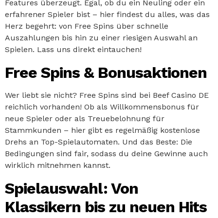
Features überzeugt. Egal, ob du ein Neuling oder ein
erfahrener Spieler bist – hier findest du alles, was das
Herz begehrt: von Free Spins über schnelle
Auszahlungen bis hin zu einer riesigen Auswahl an
Spielen. Lass uns direkt eintauchen!
Free Spins & Bonusaktionen
Wer liebt sie nicht? Free Spins sind bei Beef Casino DE
reichlich vorhanden! Ob als Willkommensbonus für
neue Spieler oder als Treuebelohnung für
Stammkunden – hier gibt es regelmäßig kostenlose
Drehs an Top-Spielautomaten. Und das Beste: Die
Bedingungen sind fair, sodass du deine Gewinne auch
wirklich mitnehmen kannst.
Spielauswahl: Von
Klassikern bis zu neuen Hits