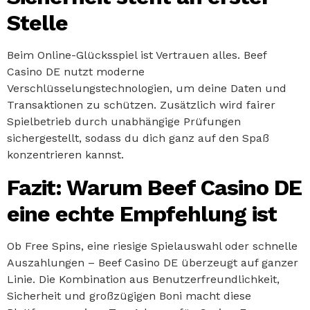
Stelle
Beim Online-Glücksspiel ist Vertrauen alles. Beef
Casino DE nutzt moderne
Verschlüsselungstechnologien, um deine Daten und
Transaktionen zu schützen. Zusätzlich wird fairer
Spielbetrieb durch unabhängige Prüfungen
sichergestellt, sodass du dich ganz auf den Spaß
konzentrieren kannst.
Fazit: Warum Beef Casino DE
eine echte Empfehlung ist
Ob Free Spins, eine riesige Spielauswahl oder schnelle
Auszahlungen – Beef Casino DE überzeugt auf ganzer
Linie. Die Kombination aus Benutzerfreundlichkeit,
Sicherheit und großzügigen Boni macht diese