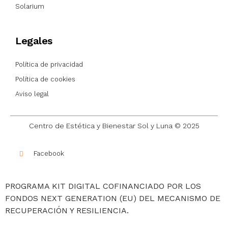
Solarium
Legales
Política de privacidad
Política de cookies
Aviso legal
Centro de Estética y Bienestar Sol y Luna © 2025
Facebook
PROGRAMA KIT DIGITAL COFINANCIADO POR LOS
FONDOS NEXT GENERATION (EU) DEL MECANISMO DE
RECUPERACIÓN Y RESILIENCIA.