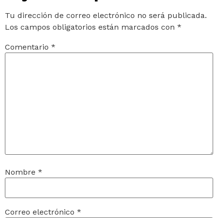
Tu dirección de correo electrónico no será publicada.
Los campos obligatorios están marcados con
*
Comentario
*
Nombre
*
Correo electrónico
*