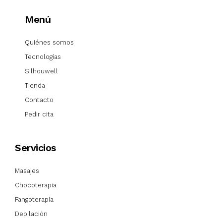
Menú
Quiénes somos
Tecnologías
Silhouwell
Tienda
Contacto
Pedir cita
Servicios
Masajes
Chocoterapia
Fangoterapia
Depilación