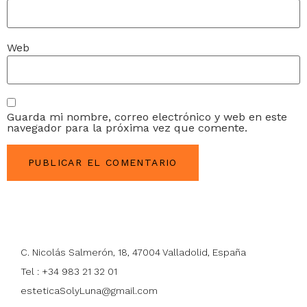
Web
Guarda mi nombre, correo electrónico y web en este
navegador para la próxima vez que comente.
C. Nicolás Salmerón, 18, 47004 Valladolid, España
Tel :
+34 983 21 32 01
esteticaSolyLuna@gmail.com