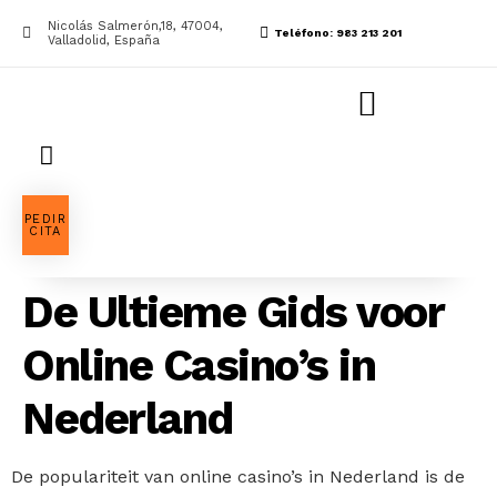
Nicolás Salmerón,18, 47004,
Teléfono: 983 213 201
Valladolid, España
PEDIR
CITA
De Ultieme Gids voor
Online Casino’s in
Nederland
De populariteit van online casino’s in Nederland is de