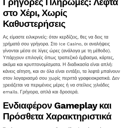
Γρήγορες Πληρωμές: Λεφτά
στο Χέρι, Χωρίς
Καθυστερήσεις
Ας είμαστε ειλικρινείς: όταν κερδίζεις, θες να δεις τα
χρήματά σου γρήγορα. Στο Ice Casino, οι αναλήψεις
γίνονται μέσα σε λίγες ώρες (ανάλογα με τη μέθοδο).
Υπάρχουν επιλογές όπως τραπεζικό έμβασμα, κάρτες,
ακόμα και κρυπτονομίσματα. Η διαδικασία είναι απλή:
κάνεις αίτηση, και αν όλα είναι εντάξει, τα λεφτά μπαίνουν
στον λογαριασμό σου χωρίς περιττά γραφειοκρατικά. Δεν
χρειάζεται να περιμένεις μέρες ή να στείλεις χιλιάδες
emails. Γρήγορα, απλά και δροσερά.
Ενδιαφέρον Gameplay και
Πρόσθετα Χαρακτηριστικά