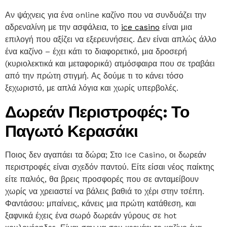
Αν ψάχνεις για ένα online καζίνο που να συνδυάζει την
αδρεναλίνη με την ασφάλεια, το
ice casino
είναι μια
επιλογή που αξίζει να εξερευνήσεις. Δεν είναι απλώς άλλο
ένα καζίνο – έχει κάτι το διαφορετικό, μια δροσερή
(κυριολεκτικά και μεταφορικά) ατμόσφαιρα που σε τραβάει
από την πρώτη στιγμή. Ας δούμε τι το κάνει τόσο
ξεχωριστό, με απλά λόγια και χωρίς υπερβολές.
Δωρεάν Περιστροφές: Το
Παγωτό Κερασάκι
Ποιος δεν αγαπάει τα δώρα; Στο Ice Casino, οι δωρεάν
περιστροφές είναι σχεδόν παντού. Είτε είσαι νέος παίκτης
είτε παλιός, θα βρεις προσφορές που σε ανταμείβουν
χωρίς να χρειαστεί να βάλεις βαθιά το χέρι στην τσέπη.
Φαντάσου: μπαίνεις, κάνεις μια πρώτη κατάθεση, και
ξαφνικά έχεις ένα σωρό δωρεάν γύρους σε hot