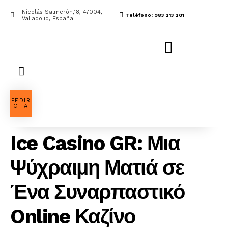
Nicolás Salmerón,18, 47004,
Teléfono: 983 213 201
Valladolid, España
PEDIR
CITA
Ice Casino GR: Μια
Ψύχραιμη Ματιά σε
Ένα Συναρπαστικό
Online Καζίνο