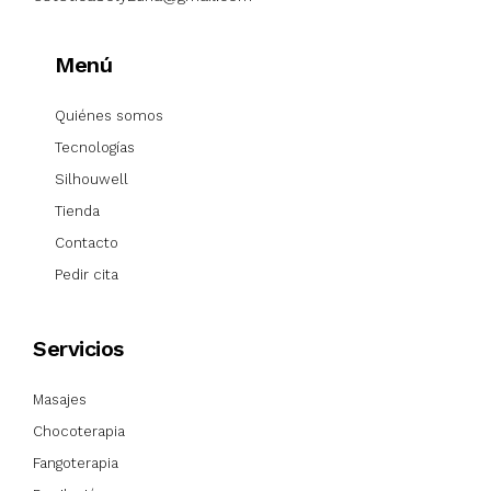
Menú
Quiénes somos
Tecnologías
Silhouwell
Tienda
Contacto
Pedir cita
Servicios
Masajes
Chocoterapia
Fangoterapia