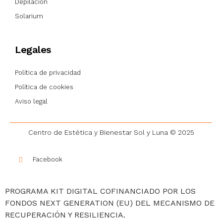
Depilación
Solarium
Legales
Política de privacidad
Política de cookies
Aviso legal
Centro de Estética y Bienestar Sol y Luna © 2025
Facebook
PROGRAMA KIT DIGITAL COFINANCIADO POR LOS
FONDOS NEXT GENERATION (EU) DEL MECANISMO DE
RECUPERACIÓN Y RESILIENCIA.