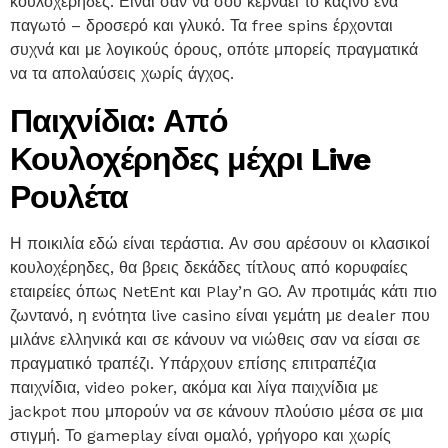
κουλοχέρηδες. Είναι σαν να σου κερνάει το καζίνο ένα
παγωτό – δροσερό και γλυκό. Τα free spins έρχονται
συχνά και με λογικούς όρους, οπότε μπορείς πραγματικά
να τα απολαύσεις χωρίς άγχος.
Παιχνίδια: Από
Κουλοχέρηδες μέχρι Live
Ρουλέτα
Η ποικιλία εδώ είναι τεράστια. Αν σου αρέσουν οι κλασικοί
κουλοχέρηδες, θα βρεις δεκάδες τίτλους από κορυφαίες
εταιρείες όπως NetEnt και Play’n GO. Αν προτιμάς κάτι πιο
ζωντανό, η ενότητα live casino είναι γεμάτη με dealer που
μιλάνε ελληνικά και σε κάνουν να νιώθεις σαν να είσαι σε
πραγματικό τραπέζι. Υπάρχουν επίσης επιτραπέζια
παιχνίδια, video poker, ακόμα και λίγα παιχνίδια με
jackpot που μπορούν να σε κάνουν πλούσιο μέσα σε μια
στιγμή. Το gameplay είναι ομαλό, γρήγορο και χωρίς