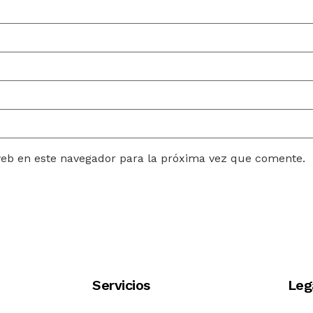
web en este navegador para la próxima vez que comente.
Servicios
Leg