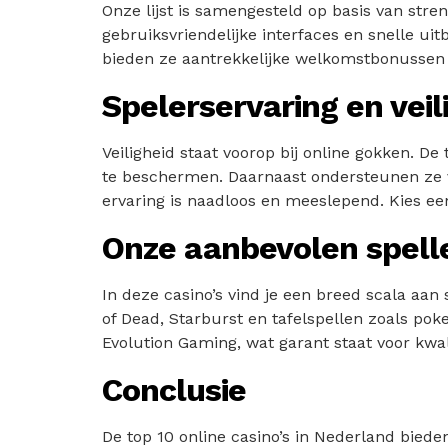
Onze lijst is samengesteld op basis van stren
gebruiksvriendelijke interfaces en snelle u
bieden ze aantrekkelijke welkomstbonussen 
Spelerservaring en veil
Veiligheid staat voorop bij online gokken. 
te beschermen. Daarnaast ondersteunen ze ve
ervaring is naadloos en meeslepend. Kies een
Onze aanbevolen spell
In deze casino’s vind je een breed scala aan 
of Dead, Starburst en tafelspellen zoals po
Evolution Gaming, wat garant staat voor kwal
Conclusie
De top 10 online casino’s in Nederland bied