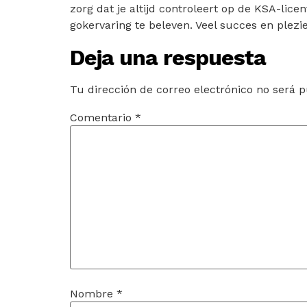
zorg dat je altijd controleert op de KSA-lic
gokervaring te beleven. Veel succes en plezi
Deja una respuesta
Tu dirección de correo electrónico no será p
Comentario
*
Nombre
*