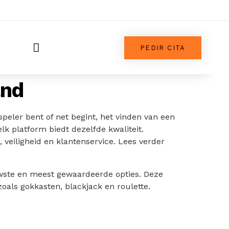
PEDIR CITA
and
peler bent of net begint, het vinden van een
k platform biedt dezelfde kwaliteit.
veiligheid en klantenservice. Lees verder
wste en meest gewaardeerde opties. Deze
oals gokkasten, blackjack en roulette.