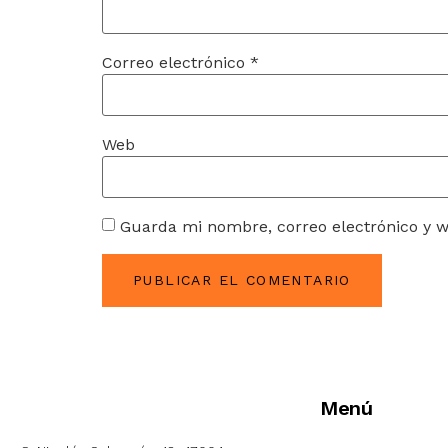
Correo electrónico
*
Web
Guarda mi nombre, correo electrónico y 
Menú