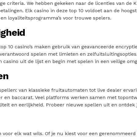
ge criteria. We hebben gekeken naar de licenties van de Ka
itbetalingen. Elk casino in deze top 10 voldoet aan de ho
en loyaliteitsprogramma’s voor trouwe spelers.
igheid
De top 10 casino’s maken gebruik van geavanceerde encrypt
rantwoord spelen met limieten en zelfuitsluitingsopties. 
 casino uit de lijst en begin met spelen in een veilige omg
en
spellen: van klassieke fruitautomaten tot live dealer ervar
ker en baccarat. Veel platforms werken samen met topont
iteit en eerlijkheid. Probeer nieuwe spellen uit en ontdek 
en voor elk wat wils. Of je nu kiest voor een gerenommeer