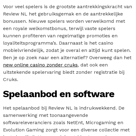
Voor veel spelers is de grootste aantrekkingskracht van
Review NL het gebruiksgemak en de aantrekkelijke
bonussen. Nieuwe spelers worden verwelkomd met
een royale welkomstbonus, terwijl vaste spelers
kunnen profiteren van regelmatige promoties en
loyaliteitsprogramma’s. Daarnaast is het casino
mobielvriendelijk, zodat je overal en altijd kunt spelen.
Ben je op zoek naar een alternatief? Overweeg dan het
new online casino zonder cruks
, dat ook een
uitstekende spelervaring biedt zonder registratie bij
Cruks.
Spelaanbod en software
Het spelaanbod bij Review NL is indrukwekkend. De
samenwerking met toonaangevende
softwareleveranciers zoals NetEnt, Microgaming en
Evolution Gaming zorgt voor een diverse collectie met