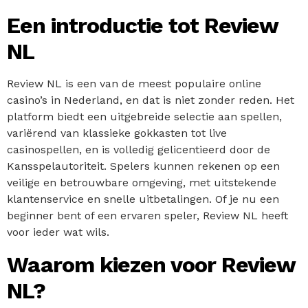
Een introductie tot Review
NL
Review NL is een van de meest populaire online
casino’s in Nederland, en dat is niet zonder reden. Het
platform biedt een uitgebreide selectie aan spellen,
variërend van klassieke gokkasten tot live
casinospellen, en is volledig gelicentieerd door de
Kansspelautoriteit. Spelers kunnen rekenen op een
veilige en betrouwbare omgeving, met uitstekende
klantenservice en snelle uitbetalingen. Of je nu een
beginner bent of een ervaren speler, Review NL heeft
voor ieder wat wils.
Waarom kiezen voor Review
NL?