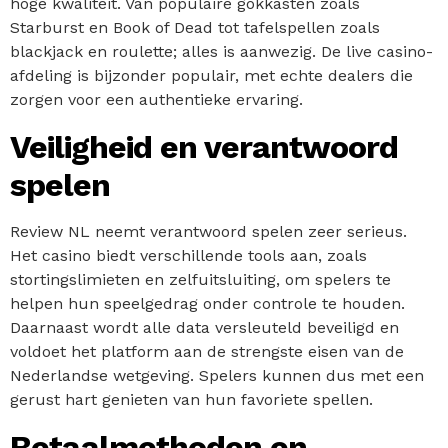
hoge kwaliteit. Van populaire gokkasten zoals
Starburst en Book of Dead tot tafelspellen zoals
blackjack en roulette; alles is aanwezig. De live casino-
afdeling is bijzonder populair, met echte dealers die
zorgen voor een authentieke ervaring.
Veiligheid en verantwoord
spelen
Review NL neemt verantwoord spelen zeer serieus.
Het casino biedt verschillende tools aan, zoals
stortingslimieten en zelfuitsluiting, om spelers te
helpen hun speelgedrag onder controle te houden.
Daarnaast wordt alle data versleuteld beveiligd en
voldoet het platform aan de strengste eisen van de
Nederlandse wetgeving. Spelers kunnen dus met een
gerust hart genieten van hun favoriete spellen.
Betaalmethoden en