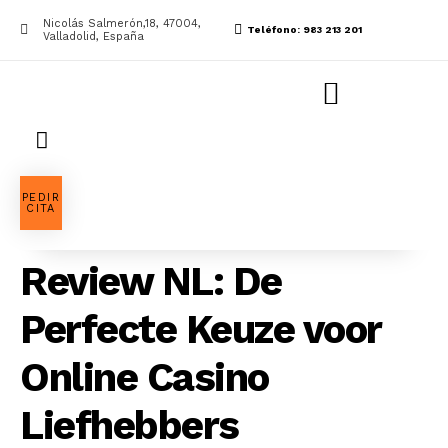
Nicolás Salmerón,18, 47004,
Teléfono: 983 213 201
Valladolid, España
PEDIR
CITA
Review NL: De
Perfecte Keuze voor
Online Casino
Liefhebbers